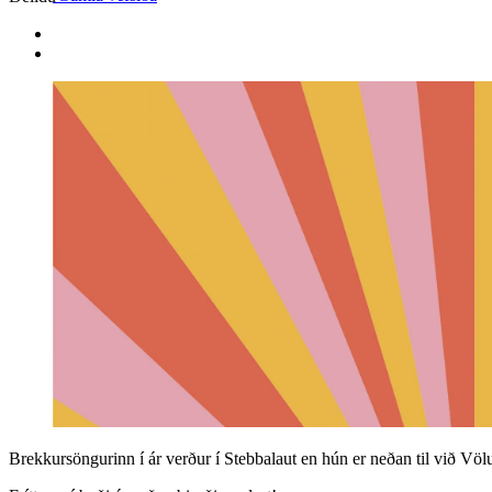
Brekkursöngurinn í ár verður í Stebbalaut en hún er neðan til við Völu