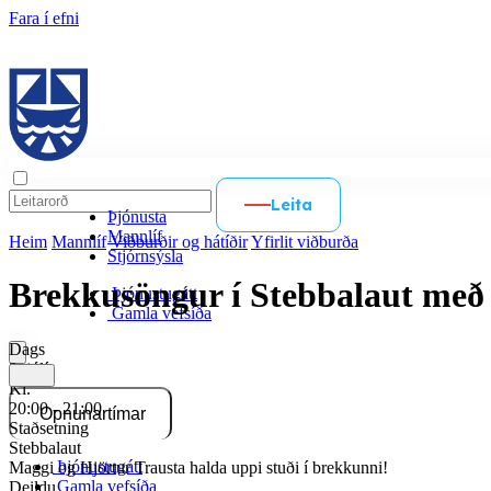
Fara í efni
Leita
Þjónusta
Mannlíf
Heim
Mannlíf
Viðburðir og hátíðir
Yfirlit viðburða
Stjórnsýsla
Brekkusöngur í Stebbalaut með
Þjónustugátt
Gamla vefsíða
Dags
3. júlí
Kl.
20:00 - 21:00
Opnunartímar
Staðsetning
Stebbalaut
Þjónustugátt
Maggi og Hjörtur Trausta halda uppi stuði í brekkunni!
Gamla vefsíða
Deildu