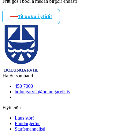
Frítt gos í boði á meðan birgðir endast!
Til baka í yfirlit
Hafðu samband
450 7000
bolungarvik@bolungarvik.is
Flýtileiðir
Laus störf
Fundargerðir
Starfsmannalisti