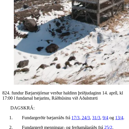
824. fundur Bæjarstjórnar verður haldinn þriðjudaginn 14. apríl, kl
17:00 í fundarsal bæjarins, Ráðhúsinu við Aðalstræti
DAGSKRÁ:
Fundargerðir bæjarráðs frá
17/3
,
24/3
,
31/3
,
9/4
og
13/4
.
Fundargerð menningar- og ferðamálaráðs frá
25/2
.