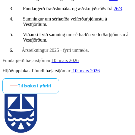
Fundargerð fræðslumála- og æðskulýðsráðs frá
26/3
.
Samningur um sérhæfða velferðarþjónustu á
Vestfjörðum.
Viðauki I við samning um sérhæfða velferðarþjónustu á
Vestfjörðum.
Ársreikningur 2025 - fyrri umræða.
Fundargerð bæjarstjórnar
10. mars 2026
Hljóðupptaka af fundi bæjarstjórnar
10. mars 2026
Til baka í yfirlit