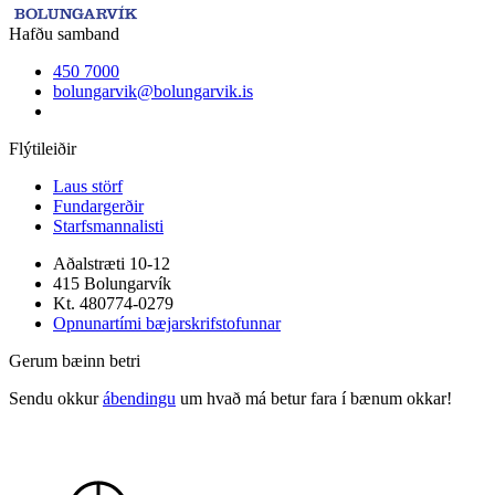
Hafðu samband
450 7000
bolungarvik@bolungarvik.is
Flýtileiðir
Laus störf
Fundargerðir
Starfsmannalisti
Aðalstræti 10-12
415 Bolungarvík
Kt. 480774-0279
Opnunartími bæjarskrifstofunnar
Gerum bæinn betri
Sendu okkur
ábendingu
um hvað má betur fara í bænum okkar!