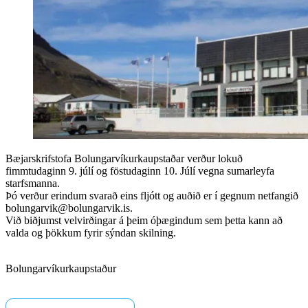
Bæjarskrifstofa Bolungarvíkurkaupstaðar verður lokuð
fimmtudaginn 9. júlí og föstudaginn 10. Júlí vegna sumarleyfa
starfsmanna.
Þó verður erindum svarað eins fljótt og auðið er í gegnum netfangið
bolungarvik@bolungarvik.is.
Við biðjumst velvirðingar á þeim óþægindum sem þetta kann að
valda og þökkum fyrir sýndan skilning.
Bolungarvíkurkaupstaður