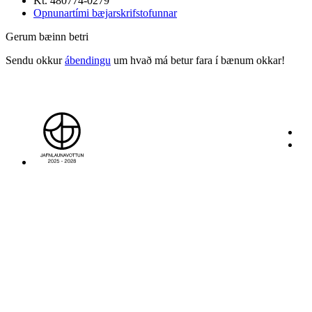
Kt. 480774-0279
Opnunartími bæjarskrifstofunnar
Gerum bæinn betri
Sendu okkur
ábendingu
um hvað má betur fara í bænum okkar!