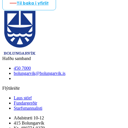
Til baka í yfirlit
Hafðu samband
450 7000
bolungarvik@bolungarvik.is
Flýtileiðir
Laus störf
Fundargerðir
Starfsmannalisti
Aðalstræti 10-12
415 Bolungarvík