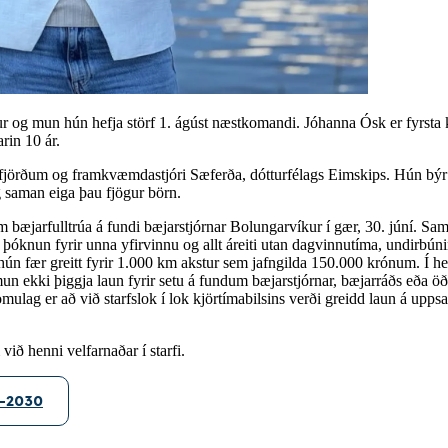
ur og mun hún hefja störf 1. ágúst næstkomandi. Jóhanna Ósk er fyrsta
rin 10 ár.
örðum og framkvæmdastjóri Sæferða, dótturfélags Eimskips. Hún býr yfir 
 saman eiga þau fjögur börn.
bæjarfulltrúa á fundi bæjarstjórnar Bolungarvíkur í gær, 30. júní.
 þóknun fyrir unna yfirvinnu og allt áreiti utan dagvinnutíma, undirbú
hún fær greitt fyrir 1.000 km akstur sem jafngilda 150.000 krónum. Í h
sk mun ekki þiggja laun fyrir setu á fundum bæjarstjórnar, bæjarráðs e
ag er að við starfslok í lok kjörtímabilsins verði greidd laun á uppsa
ið henni velfarnaðar í starfi.
6-2030