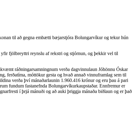
 konan til að gegna embætti bæjarstjóra Bolungarvíkur og tekur hún
fjölbreyttri reynslu af rekstri og stjórnun, og þekkir vel til
 Samkvæmt ráðningarsamningnum verða dagvinnulaun Jóhönnu Óskar
ning, ferðatíma, móttökur gesta og hvað annað vinnuframlag sem til
eildina verða því mánaðarlaunin 1.960.416 krónur og eru þau á pari
ða öðrum fundum fastanefnda Bolungarvíkurkaupstaðar. Ennfremur er
gnarfresti í þrjá mánuði og að auki þriggja mánaða biðlaun og er það