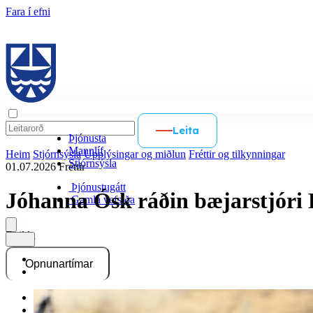
Fara í efni
Leita
Þjónusta
Mannlíf
Heim
Stjórnsýsla
Upplýsingar og miðlun
Fréttir og tilkynningar
Stjórnsýsla
01.07.2026
Fréttir
Þjónustugátt
Jóhanna Ósk ráðin bæjarstjóri
Gamla vefsíða
Deildu
Opnunartímar
Þjónustugátt
Gamla vefsíða