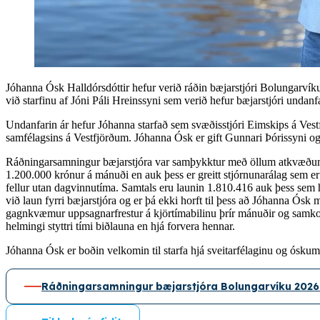
Jóhanna Ósk Halldórsdóttir hefur verið ráðin bæjarstjóri Bolungarvík
við starfinu af Jóni Páli Hreinssyni sem verið hefur bæjarstjóri undanfa
Undanfarin ár hefur Jóhanna starfað sem svæðisstjóri Eimskips á Vestfj
samfélagsins á Vestfjörðum. Jóhanna Ósk er gift Gunnari Þórissyni og
Ráðningarsamningur bæjarstjóra var samþykktur með öllum atkvæðum 
1.200.000 krónur á mánuði en auk þess er greitt stjórnunarálag sem er
fellur utan dagvinnutíma. Samtals eru launin 1.810.416 auk þess sem 
við laun fyrri bæjarstjóra og er þá ekki horft til þess að Jóhanna Ó
gagnkvæmur uppsagnarfrestur á kjörtímabilinu þrír mánuðir og samkomul
helmingi styttri tími biðlauna en hjá forvera hennar.
Jóhanna Ósk er boðin velkomin til starfa hjá sveitarfélaginu og óskum v
Ráðningarsamningur bæjarstjóra Bolungarvíku 202