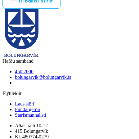
Til baka í yfirlit
Hafðu samband
450 7000
bolungarvik@bolungarvik.is
Flýtileiðir
Laus störf
Fundargerðir
Starfsmannalisti
Aðalstræti 10-12
415 Bolungarvík
Kt. 480774-0279