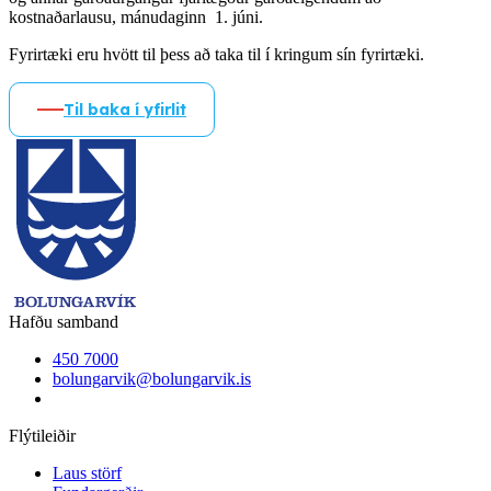
kostnaðarlausu, mánudaginn 1. júni.
Fyrirtæki eru hvött til þess að taka til í kringum sín fyrirtæki.
Til baka í yfirlit
Hafðu samband
450 7000
bolungarvik@bolungarvik.is
Flýtileiðir
Laus störf