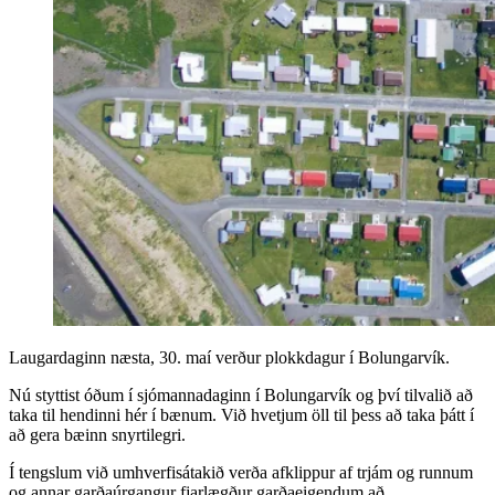
Laugardaginn næsta, 30. maí verður plokkdagur í Bolungarvík.
Nú styttist óðum í sjómannadaginn í Bolungarvík og því tilvalið að
taka til hendinni hér í bænum. Við hvetjum öll til þess að taka þátt í
að gera bæinn snyrtilegri.
Í tengslum við umhverfisátakið verða afklippur af trjám og runnum
og annar garðaúrgangur fjarlægður garðaeigendum að