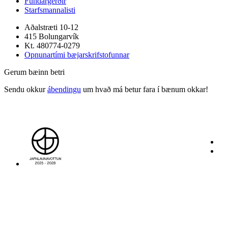
Fundargerðir
Starfsmannalisti
Aðalstræti 10-12
415 Bolungarvík
Kt. 480774-0279
Opnunartími bæjarskrifstofunnar
Gerum bæinn betri
Sendu okkur
ábendingu
um hvað má betur fara í bænum okkar!