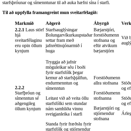
starfsþróunar og símenntunar til að auka hæfni sína í starfi.
Til að uppfylla framangreint mun sveitarfélagið:
Markmið
Aðgerð
Ábyrgð
Verk
2.2.1
Laus störf
Starfsauglýsingar
Bæjarstjóri,
hjá
Bolungarvíkurkaupstaðar
forstöðumenn
Við b
sveitarfélaginu
settar fram með
stofnana og
augl
eru opin öllum
jafnréttissjónarmið í
eftir atvikum
kynjum
huga
bæjarstjórn
Tryggja að jafnir
möguleikar séu í boði
fyrir starfsfólk þegar
kemur að starfsþjálfun,
Forstöðumenn
endurmenntun og
allra stofnana
Stöðu
2.2.2
símenntun
og eft
Starfþróun og
Forstöðumenn
símenntun sé
Leitast við að veita öllu
stofnanna
Stöðu
aðgengileg
starfsfólki sem stundar
og eft
Bæjarstjóri og
öllum kynjum
nám samhliða vinnu
stjórnendur
Árle
sveigjanleika í starfi
stofnana
Standa fyrir fræðslu fyrir
starfsfólk og stjórnendur