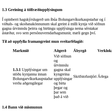
1.3 Greining á tölfræðiupplýsingum
Í opinberri hagskýrslugerð um íbúa Bolungarvíkurkaupstaðar og í
viðtals- og skoðanakönnunum skal greint á milli kynja við söfnun
gagna úrvinnslu þeirra og birtingu upplýsinga nema sérstakar
ástæður, svo sem persónuverndarhagsmunir, mæli gegn því.
Til að uppfylla framangreint mun sveitarfélagið:
Markmið
Aðgerð
Ábyrgð
Verklok
Við söfnun
og
úrvinnslu
1.3.1
Upplýsingar um
gagna skal
stöðu kynjanna innan
kyngreina
Skrifstofustjóri
Árlega
Bolungarvíkurkaupstaðar
upplýsingar
verða aðgengilegar
og birta
þegar og
þar sem
það á við
1.4 Bann við mismunun