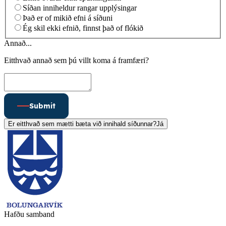
Síðan inniheldur rangar upplýsingar
Það er of mikið efni á síðuni
Ég skil ekki efnið, finnst það of flókið
Annað...
Eitthvað annað sem þú villt koma á framfæri?
Submit
Er eitthvað sem mætti bæta við innihald síðunnar?
Já
Hafðu samband