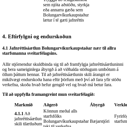
sem njóta aðstöðu, styrkja
eða annarra gæða sem
Bolungarvíkurkaupstaður
lætur í té gæti jafnréttis
4. Eftirfylgni og endurskoðun
4.1 Jafnréttisáætlun Bolungarvíkurkaupstaðar nær til allra
starfsmanna sveitarfélagsins.
Allir stjórnendur skuldbinda sig til að framfylgja jafnréttisáætluninni
og bera sameiginlega ábyrgð á að viðhalda stöðugum umbótum á
öllum þáttum hennar. Til að jafnréttisáætlunin skili árangri er
mikilvægt endurskoða hana eftir þörfum með því að fara yfir stöðu
verkefna, skoða hvað hefur gengið vel og hvað má betur fara.
Til að uppfylla framangreint mun sveitarfélagið:
Markmið
Aðgerð
Ábyrgð
Verkl
Könnun meðal alls
4.1.1
Að
starfsfólks
Fyrirl
jafnréttisáætlun
Bolungarvíkurkaupstaðar
Bæjarstjóri
starfs
skili tilætluðum
taki til verkefna