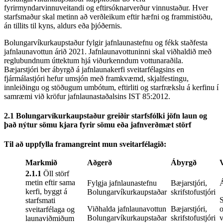
fyrirmyndarvinnuveitandi og eftirsóknarverður vinnustaður. Hver
starfsmaður skal metinn að verðleikum eftir hæfni og frammistöðu,
án tillits til kyns, aldurs eða þjóðernis.
Bolungarvíkurkaupstaður fylgir jafnlaunastefnu og fékk staðfesta
jafnlaunavottun árið 2021. Jafnlaunavottuninni skal viðhaldið með
reglubundnum úttektum hjá viðurkenndum vottunaraðila.
Bæjarstjóri ber ábyrgð á jafnlaunakerfi sveitarfélagsins en
fjármálastjóri hefur umsjón með framkvæmd, skjalfestingu,
innleiðingu og stöðugum umbótum, eftirliti og starfrækslu á kerfinu í
samræmi við kröfur jafnlaunastaðalsins IST 85:2012.
2.1 Bolungarvíkurkaupstaður greiðir starfsfólki jöfn laun og
það nýtur sömu kjara fyrir sömu eða jafnverðmæt störf
Til að uppfylla framangreint mun sveitarfélagið:
Markmið
Aðgerð
Ábyrgð
2.1.1
Öll störf
metin eftir sama
Fylgja jafnlaunastefnu
Bæjarstjóri,
kerfi, byggt á
Bolungarvíkurkaupstaðar
skrifstofustjóri
S
starfsmati
Viðhalda jafnlaunavottun
Bæjarstjóri,
o
sveitarfélaga og
Bolungarvíkurkaupstaðar
skrifstofustjóri
v
launaviðmiðum