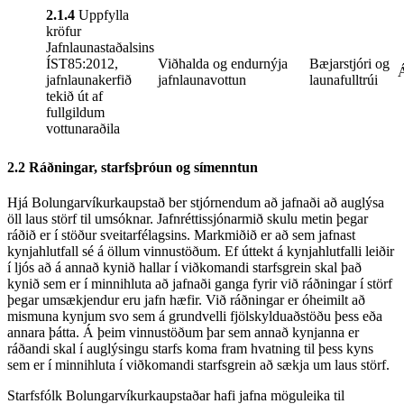
2.1.4
Uppfylla
kröfur
Jafnlaunastaðalsins
ÍST85:2012,
Viðhalda og endurnýja
Bæjarstjóri og
Á
jafnlaunakerfið
jafnlaunavottun
launafulltrúi
tekið út af
fullgildum
vottunaraðila
2.2 Ráðningar, starfsþróun og símenntun
Hjá Bolungarvíkurkaupstað ber stjórnendum að jafnaði að auglýsa
öll laus störf til umsóknar. Jafnréttissjónarmið skulu metin þegar
ráðið er í stöður sveitarfélagsins. Markmiðið er að sem jafnast
kynjahlutfall sé á öllum vinnustöðum. Ef úttekt á kynjahlutfalli leiðir
í ljós að á annað kynið hallar í viðkomandi starfsgrein skal það
kynið sem er í minnihluta að jafnaði ganga fyrir við ráðningar í störf
þegar umsækjendur eru jafn hæfir. Við ráðningar er óheimilt að
mismuna kynjum svo sem á grundvelli fjölskylduaðstöðu þess eða
annara þátta. Á þeim vinnustöðum þar sem annað kynjanna er
ráðandi skal í auglýsingu starfs koma fram hvatning til þess kyns
sem er í minnihluta í viðkomandi starfsgrein að sækja um laus störf.
Starfsfólk Bolungarvíkurkaupstaðar hafi jafna möguleika til