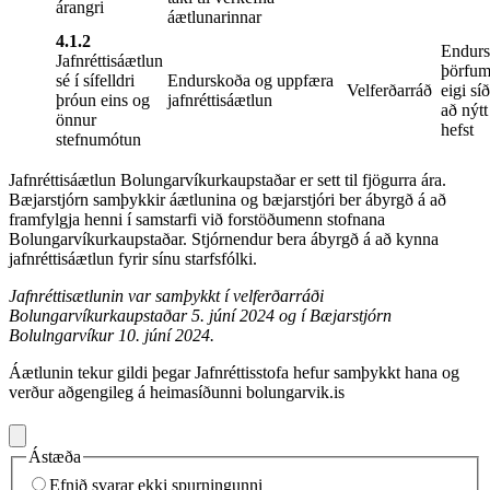
árangri
áætlunarinnar
4.1.2
Endurs
Jafnréttisáætlun
þörfum
sé í sífelldri
Endurskoða og uppfæra
Velferðarráð
eigi síð
þróun eins og
jafnréttisáætlun
að nýtt
önnur
hefst
stefnumótun
Jafnréttisáætlun Bolungarvíkurkaupstaðar er sett til fjögurra ára.
Bæjarstjórn samþykkir áætlunina og bæjarstjóri ber ábyrgð á að
framfylgja henni í samstarfi við forstöðumenn stofnana
Bolungarvíkurkaupstaðar. Stjórnendur bera ábyrgð á að kynna
jafnréttisáætlun fyrir sínu starfsfólki.
Jafnréttisætlunin var samþykkt í velferðarráði
Bolungarvíkurkaupstaðar 5. júní 2024 og í Bæjarstjórn
Bolulngarvíkur 10. júní 2024.
Áætlunin tekur gildi þegar Jafnréttisstofa hefur samþykkt hana og
verður aðgengileg á heimasíðunni bolungarvik.is
Ástæða
Efnið svarar ekki spurningunni