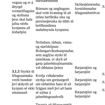
starfsáætlunum
vegum og er á
Skólastjórnendur,
Al
ábyrgð
Börnum og unglingum
forstöðumaður
sveitarfélagsins
skal veitt hvatning til að
félagsmiðstöðvar
og stofnana
rækta hæfileika sína og
þess skal hafa
persónuþroska án tillits til
jafna stöðu
hefðbundinna
kynjanna að
staðalmynda kynjanna
leiðarljósi
Nefndum, ráðum, vinnu-
og starfshópum
Bolungarvíkurkaupstaðar,
sem auglýsa styrki til
umsóknar, er skylt að
gæta jafnréttissjónarmiða
við úthlutun þeirra
Bæjarstjórn og
3.1.3
Styrkir til
bæjarstjóri
Al
félagssamtaka
Krefja viðtakendur
verði bundnir
styrkja um greinargerð
Bæjarstjórn og
Al
því skilyrði að
um ráðstöfun hans til að
bæjarstjóri
kynjum sé ekki
fylgjast með því að hann
Al
Bæjarstjórn og
mismunað
sé nýttur á
bæjarstjóri
jafnréttisgrundvelli
Tryggja að félagasamtök