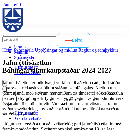
Fara í efni
Leita
Þjónusta
Heim
Stjórnsýsla
Upplýsingar og miðlun
Reglur og samþykktir
Mannlíf
Stjórnsýsla
Jafnréttisáætlun
Þjónustugátt
Bolungarvíkurkaupstaðar 2024-2027
Gamla vefsíða
Jafnréttisáætlun er mikilvægt verkfæri til að vinna að jafnri stöðu
íbúa sveitarfélagsins á öllum sviðum samfélagsins. Áætlun um
jafnréttismál með skýrum markmiðum og tímasettri aðgerðaáætlun
Íslenska
þar sem ábyrgð og eftirfylgni er tryggð gegnir veigamiklu hlutverki
þegar unnið er að jafnrétti. Virk áætlun um jafnréttismál á öllum
sviðum sveitarfélagsins stuðlar að réttlátara og eftirsóknarverðara
English
Þjónustugátt
samfélagi fyrir alla.
Gamla vefsíða
Polski
Í lögum er kveðið á um að sveitarfélög geri jafnréttisáætlanir með
framkvæmdaáætlun. Sveitarstjórn skal samkvæmt 13. gr. laga