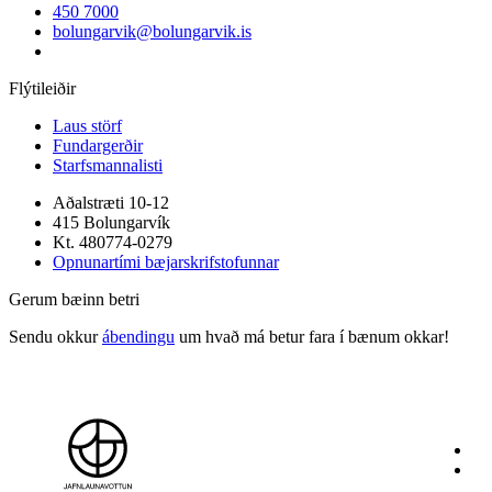
450 7000
bolungarvik@bolungarvik.is
Flýtileiðir
Laus störf
Fundargerðir
Starfsmannalisti
Aðalstræti 10-12
415 Bolungarvík
Kt. 480774-0279
Opnunartími bæjarskrifstofunnar
Gerum bæinn betri
Sendu okkur
ábendingu
um hvað má betur fara í bænum okkar!