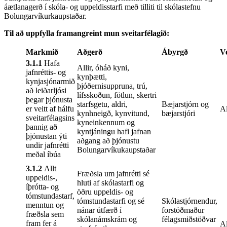
áætlanagerð í skóla- og uppeldisstarfi með tilliti til skólastefnu
Bolungarvíkurkaupstaðar.
Til að uppfylla framangreint mun sveitarfélagið:
Markmið
Aðgerð
Ábyrgð
V
3.1.1
Hafa
Allir, óháð kyni,
jafnréttis- og
kynþætti,
kynjasjónarmið
þjóðernisuppruna, trú,
að leiðarljósi
lífsskoðun, fötlun, skertri
þegar þjónusta
starfsgetu, aldri,
Bæjarstjórn og
er veitt af hálfu
Al
kynhneigð, kynvitund,
bæjarstjóri
sveitarfélagsins
kyneinkennum og
þannig að
kyntjáningu hafi jafnan
þjónustan ýti
aðgang að þjónustu
undir jafnrétti
Bolungarvíkukaupstaðar
meðal íbúa
3.1.2
Allt
Fræðsla um jafnrétti sé
uppeldis-,
hluti af skólastarfi og
íþrótta- og
öðru uppeldis- og
tómstundastarf,
tómstundastarfi og sé
Skólastjórnendur,
menntun og
nánar útfærð í
forstöðmaður
fræðsla sem
skólanámskrám og
félagsmiðstöðvar
fram fer á
Al