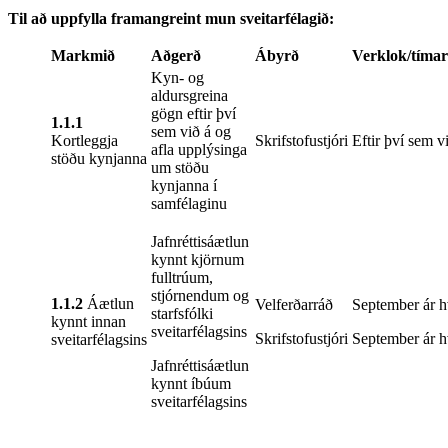
Til að uppfylla framangreint mun sveitarfélagið:
Markmið
Aðgerð
Ábyrð
Verklok/tíma
Kyn- og
aldursgreina
gögn eftir því
1.1.1
sem við á og
Kortleggja
Skrifstofustjóri
Eftir því sem v
afla upplýsinga
stöðu kynjanna
um stöðu
kynjanna í
samfélaginu
Jafnréttisáætlun
kynnt kjörnum
fulltrúum,
stjórnendum og
1.1.2
Áætlun
Velferðarráð
September ár h
starfsfólki
kynnt innan
sveitarfélagsins
Skrifstofustjóri
September ár h
sveitarfélagsins
Jafnréttisáætlun
kynnt íbúum
sveitarfélagsins