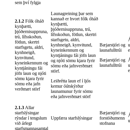
sem því fylgja
Launagreining þar sem
kannað er hvort fólk óháð
2.1.2
Fólk óháð
kynþætti,
kynþætti,
þjóðernisuppruna, trú,
þjóðernisuppruna,
lífsskoðun, fötlun, skertri
trú, lífsskoðun,
starfsgetu, aldri,
Á
fötlun, skertri
kynhneigð, kynvitund,
Bæjarstjóri og
u
starfsgetu, aldri,
kyneinkennum og
launafulltrúi
e
kynhneigð,
kyntjáningu fái jöfn laun
kynvitund,
Bæjarstjóri og
Á
og njóti sömu kjara fyrir
kyneinkennum og
launafulltrúi
u
sömu eða jafnverðmæt
kyntjáningu fái
e
störf.
jöfn laun og njóti
sömu kjara fyrir
Leiðrétta laun ef í ljós
sömu eða jafn
kemur óútskýrður
verðmæt störf
launamunur fyrir sömu
eða jafnverðmæt störf
2.1.3
Allar
starfslýsingar
Bæjarstjóri og
Á
rýndar í tengslum
Uppfæra starfslýsingar
forstöðumenn
u
við árlegt
stofnana
starfsmannasamtal