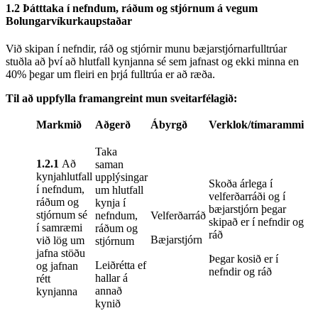
1.2 Þátttaka í nefndum, ráðum og stjórnum á vegum
Bolungarvíkurkaupstaðar
Við skipan í nefndir, ráð og stjórnir munu bæjarstjórnarfulltrúar
stuðla að því að hlutfall kynjanna sé sem jafnast og ekki minna en
40% þegar um fleiri en þrjá fulltrúa er að ræða.
Til að uppfylla framangreint mun sveitarfélagið:
Markmið
Aðgerð
Ábyrgð
Verklok/tímarammi
Taka
1.2.1
Að
saman
kynjahlutfall
upplýsingar
Skoða árlega í
í nefndum,
um hlutfall
velferðarráði og í
ráðum og
kynja í
bæjarstjórn þegar
stjórnum sé
nefndum,
Velferðarráð
skipað er í nefndir og
í samræmi
ráðum og
ráð
Bæjarstjórn
við lög um
stjórnum
jafna stöðu
Þegar kosið er í
Leiðrétta ef
og jafnan
nefndir og ráð
hallar á
rétt
annað
kynjanna
kynið