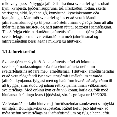
mikilvægi þess að tryggja jafnrétti allra íbúa sveitarfélagsins óháð
kyni, kynþætti, þjóðernisuppruna, trú, lífsskoðun, fötlun, skertri
starfsgetu, aldri, kynhneigð, kynvitund, kyneinkennum eða
kyntjáningu. Markmið sveitarfélagsins er að vera leiðandi í
jafnréttismálum og sjá til þess með stefnu sinni og aðgerðum að allir
íbúar fái jafna meðferð og hafi jafnan rétt til þátttöku í samfélaginu.
Til að fylgja eftir markmiðum jafnréttismála innan stjórnsýslu
sveitarfélagsins mun velferðarráð fara með jafnréttismál og
jafnréttisáætlun þessi gegna mikilvægu hlutverki.
1.1 Jafnréttisnefnd
Sveitarstjórn er skylt að skipa jafnréttisnefnd að loknum
sveitarstjórnarkosningum eða fela einni af fasta nefndum
sveitarfélagsins að fara með jafnréttismál. Hlutverk jafnréttisnefndar
er að vera ráðgefandi fyrir sveitarstjórnir í málefnum er varða
jafnrétti kynjanna, fylgjast með og hafa frumkvæði að aðgerðum til
að tryggja jafna stöðu og jafnan rétt kynjanna innan viðkomandi
sveitarfélags. Með orðinu kyn er átt við konur, karla og fólk með
hlutlausa skráningu kyns í þjóðskrá, sbr. 1. gr. laga nr.150/2020.
Velferðarráði er falið hlutverk jafnréttisnefndar samkvæmt samþykkt
um stjórn Bolungarvíkurkaupstaðar. Ráðið hefur það hlutverk að
móta stefnu sveitarfélagsins í jafnréttismálum og fylgja henni eftir.