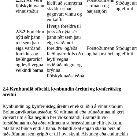
2.3.1
Að vera
Forstöðumenn
kleift að samræma
Stöðugt um
fjölskylduvænn
stofnana og
skyldur sínar
og eftirlit
vinnustaður
bæjarstjóri
gagnvart vinnu og
einkalífi.
Hvetja foreldra til
2.3.2
Foreldrar
þess að nýta sér
nýti sér þann
þann rétt sem þau
rétt sem þau
eiga varðandi
eiga varðandi
foreldra- og/eða
Forstöðumenn
Stöðugt um
foreldra- og
fæðingarorlofs eða
og bæjarstjóri
og eftirlit
fæðingarorlof
leyfi vegna
og leyfi vegna
óviðráðanlegra og
veikindi barna
brýnna
fjölskylduaðstæðna
2.4 Kynbundið ofbeldi, kynbundin áreitni og kynferðisleg
áreitni
Kynbundin og kynferðisleg áreitni er ekki liðið á vinnustöðum
Bolungarvíkurkaupstaðar. Sé yfirmanni eða trúnaðarmanni gert
viðvart um slíka hegðun ber viðkomandi, í samráði við
forstöðumann eða aðra yfirmenn stjórnsýslunnar eftir atvikum,
tafarlaust binda endi á hana. Þolandi skal engan skaða bera af
ráðstöfunum sem gripið er til í því skyni. Alvarleg eða endurtekin