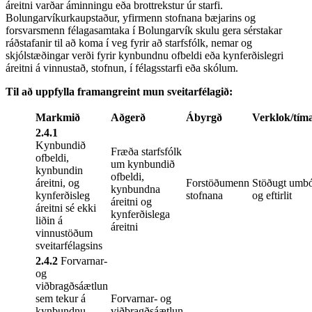
áreitni varðar áminningu eða brottrekstur úr starfi.
Bolungarvíkurkaupstaður, yfirmenn stofnana bæjarins og
forsvarsmenn félagasamtaka í Bolungarvík skulu gera sérstakar
ráðstafanir til að koma í veg fyrir að starfsfólk, nemar og
skjólstæðingar verði fyrir kynbundnu ofbeldi eða kynferðislegri
áreitni á vinnustað, stofnun, í félagsstarfi eða skólum.
Til að uppfylla framangreint mun sveitarfélagið:
Markmið
Aðgerð
Ábyrgð
Verklok/tí
2.4.1
Kynbundið
Fræða starfsfólk
ofbeldi,
um kynbundið
kynbundin
ofbeldi,
áreitni, og
Forstöðumenn
Stöðugt umbót
kynbundna
kynferðisleg
stofnana
og eftirlit
áreitni og
áreitni sé ekki
kynferðislega
liðin á
áreitni
vinnustöðum
sveitarfélagsins
2.4.2
Forvarnar-
og
viðbragðsáætlun
sem tekur á
Forvarnar- og
kynbundnu
viðbragðsáætlun