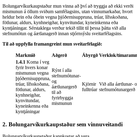
Bolungarvíkurkaupstaður mun vinna að því að tryggja að ekki verði
mismunun á öllum sviðum samfélagsins, utan vinnumarkaðar, hvort
heldur bein eða óbein vegna þjóðernisuppruna, trúar, lífsskoðana,
fötlunar, aldurs, kynhneigðar, kynvitundar, kyneinkenna eða
kyntjáningar. Sérstaklega verður tekið tillit til þessa þátta við alla
stefnumótun og áætlanagerð innan stjórnsýslu sveitarfélagsins.
Til að uppfylla framangreint mun sveitarfélagið:
Markmið
Aðgerð
Ábyrgð
Verklok/tímaram
1.4.1
Koma í veg
fyrir hvers konar
Rýnt í alla
mismunun vegna
stefnumótunar-
þjóðernisuppruna,
og
trúar, lífsskoðana,
Kjörnir
Við alla áætlunar- 
áætlunargerð
fötlunar, aldurs,
fulltrúar
stefnumótunargerð
til að
kynhneigðar,
fyrirbyggja
kynvitundar,
mismunun
kyneinkenna eða
kyntjáningar
2. Bolungarvíkurkaupstaður sem vinnuveitandi
Bolungarvíkurkaupstaður kappkostar að vera