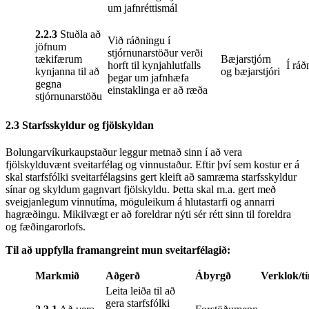
um jafnréttismál
2.2.3
Stuðla að
Við ráðningu í
jöfnum
stjórnunarstöður verði
tækifærum
Bæjarstjórn
horft til kynjahlutfalls
Í ráð
kynjanna til að
og bæjarstjóri
þegar um jafnhæfa
gegna
einstaklinga er að ræða
stjórnunarstöðu
2.3 Starfsskyldur og fjölskyldan
Bolungarvíkurkaupstaður leggur metnað sinn í að vera
fjölskylduvænt sveitarfélag og vinnustaður. Eftir því sem kostur er á
skal starfsfólki sveitarfélagsins gert kleift að samræma starfsskyldur
sínar og skyldum gagnvart fjölskyldu. Þetta skal m.a. gert með
sveigjanlegum vinnutíma, möguleikum á hlutastarfi og annarri
hagræðingu. Mikilvægt er að foreldrar nýti sér rétt sinn til foreldra
og fæðingarorlofs.
Til að uppfylla framangreint mun sveitarfélagið:
Markmið
Aðgerð
Ábyrgð
Verklok/
Leita leiða til að
gera starfsfólki