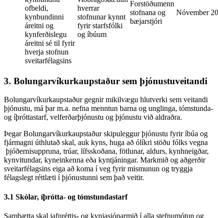
Forstöðumenn
ofbeldi,
hverrar
stofnana og
Nóvember 2
kynbundinni
stofnunar kynnt
bæjarstjóri
áreitni og
fyrir starfsfólki
kynferðislegu
og íbúum
áreitni sé til fyrir
hverja stofnun
sveitarfélagsins
3. Bolungarvíkurkaupstaður sem þjónustuveitandi
Bolungarvíkurkaupstaður gegnir mikilvægu hlutverki sem veitandi
þjónustu, má þar m.a. nefna menntun barna og unglinga, tómstunda-
og íþróttastarf, velferðarþjónustu og þjónustu við aldraðra.
Þegar Bolungarvíkurkaupstaður skipuleggur þjónustu fyrir íbúa og
fjármagni úthlutað skal, auk kyns, huga að ólíkri stöðu fólks vegna
þjóðernisuppruna, trúar, lífsskoðana, fötlunar, aldurs, kynhneigðar,
kynvitundar, kyneinkenna eða kyntjáningar. Markmið og aðgerðir
sveitarfélagsins eiga að koma í veg fyrir mismunun og tryggja
félagslegt réttlæti í þjónustunni sem það veitir.
3.1 Skólar, íþrótta- og tómstundastarf
Samþætta skal jafnréttis- og kynjasjónarmið í alla stefnumótun og