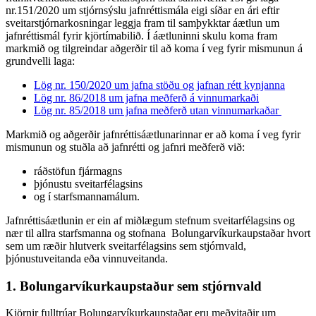
nr.151/2020 um stjórnsýslu jafnréttismála eigi síðar en ári eftir
sveitarstjórnarkosningar leggja fram til samþykktar áætlun um
jafnréttismál fyrir kjörtímabilið. Í áætluninni skulu koma fram
markmið og tilgreindar aðgerðir til að koma í veg fyrir mismunun á
grundvelli laga:
Lög nr. 150/2020 um jafna stöðu og jafnan rétt kynjanna
Lög nr. 86/2018 um jafna meðferð á vinnumarkaði
Lög nr. 85/2018 um jafna meðferð utan vinnumarkaðar
Markmið og aðgerðir jafnréttisáætlunarinnar er að koma í veg fyrir
mismunun og stuðla að jafnrétti og jafnri meðferð við:
ráðstöfun fjármagns
þjónustu sveitarfélagsins
og í starfsmannamálum.
Jafnréttisáætlunin er ein af miðlægum stefnum sveitarfélagsins og
nær til allra starfsmanna og stofnana Bolungarvíkurkaupstaðar hvort
sem um ræðir hlutverk sveitarfélagsins sem stjórnvald,
þjónustuveitanda eða vinnuveitanda.
1. Bolungarvíkurkaupstaður sem stjórnvald
Kjörnir fulltrúar Bolungarvíkurkaupstaðar eru meðvitaðir um