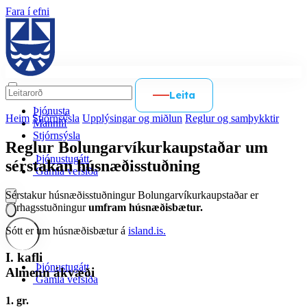
Fara í efni
Leita
Þjónusta
Heim
Stjórnsýsla
Upplýsingar og miðlun
Reglur og samþykktir
Mannlíf
Stjórnsýsla
Reglur Bolungarvíkurkaupstaðar um
Þjónustugátt
sérstakan húsnæðisstuðning
Gamla vefsíða
Sérstakur húsnæðisstuðningur Bolungarvíkurkaupstaðar er
fjárhagsstuðningur
umfram húsnæðisbætur.
Sótt er um húsnæðisbætur á
island.is.
Íslenska
I. kafli
English
Þjónustugátt
Almenn ákvæði
Gamla vefsíða
Polski
1. gr.