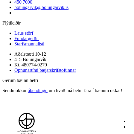
450 7000
bolungarvik@bolungarvik.is
Flýtileiðir
Laus störf
Fundargerðir
Starfsmannalisti
Aðalstræti 10-12
415 Bolungarvík
Kt. 480774-0279
Opnunartími bæjarskrifstofunnar
Gerum bæinn betri
Sendu okkur
ábendingu
um hvað má betur fara í bænum okkar!