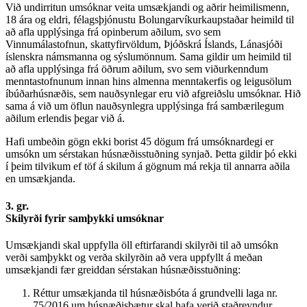
Við undirritun umsóknar veita umsækjandi og aðrir heimilismenn,
18 ára og eldri, félagsþjónustu Bolungarvíkurkaupstaðar heimild til
að afla upplýsinga frá opinberum aðilum, svo sem
Vinnumálastofnun, skattyfirvöldum, Þjóðskrá Íslands, Lánasjóði
íslenskra námsmanna og sýslumönnum. Sama gildir um heimild til
að afla upplýsinga frá öðrum aðilum, svo sem viðurkenndum
menntastofnunum innan hins almenna menntakerfis og leigusölum
íbúðarhúsnæðis, sem nauðsynlegar eru við afgreiðslu umsóknar. Hið
sama á við um öflun nauðsynlegra upplýsinga frá sambærilegum
aðilum erlendis þegar við á.
Hafi umbeðin gögn ekki borist 45 dögum frá umsóknardegi er
umsókn um sérstakan húsnæðisstuðning synjað. Þetta gildir þó ekki
í þeim tilvikum ef töf á skilum á gögnum má rekja til annarra aðila
en umsækjanda.
3. gr.
Skilyrði fyrir samþykki umsóknar
Umsækjandi skal uppfylla öll eftirfarandi skilyrði til að umsókn
verði samþykkt og verða skilyrðin að vera uppfyllt á meðan
umsækjandi fær greiddan sérstakan húsnæðisstuðning:
Réttur umsækjanda til húsnæðisbóta á grundvelli laga nr.
75/2016 um húsnæðisbætur skal hafa verið staðreyndur.