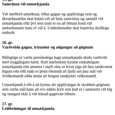
Samvinna við umsækjanda
Við meðferð umsóknar, öflun gagna og upplýsinga sem og
ákvarðanatöku skal leitast við að hafa samvinnu og samráð við
umsækjanda eftir því sem unnt er en að öðrum kosti við
umboðsmann hans ef við á. Umboðsmaður skal framvísa skriflegu
umboði.
16. gr.
Varðveisla gagna, trúnaður og aðgangur að gögnum
Málsgögn er varða persónulega hagi umsækjanda skulu varðveitt
með tryggilegum hætti. Hafi starfsmenn kynnst einkahögum
umsækjanda eða annarra í starfi sínu er leynt eiga að fara samkvæmt
lögum eða eðli máls er þeim óheimilt að fjalla um þau mál við
óviðkomandi aðila nema að fengnu samþykki viðkomandi.
Umsækjandi á rétt á að kynna sér upplýsingar úr skráðum gögnum
sem varða mál hans að svo miklu leyti sem það er í samræmi við lög
og stangast ekki á við trúnað gagnvart öðrum.
17. gr.
Leiðbeiningar til umsækjanda