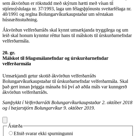
sem ákvörðun er rökstudd með skýrum hætti með vísan til
stjórnsýslulaga nr. 37/1993, laga um félagsþjónustu sveitarfélaga nr.
40/1991 og reglna Bolungarvíkurkaupstaðar um sérstakan
húsnæðisstuðning.
Ákvörðun velferðarráðs skal kynnt umsækjanda tryggilega og um
leið skal honum kynntur réttur hans til málskots til úrskurðarnefndar
velferðarmála.
20. gr.
Málskot til félagsmálanefndar og úrskurðarnefndar
velferðarmála
Umsækjandi getur skotið ákvörðun velferðarráðs
Bolungarvíkurkaupstaðar til úrskurðarnefndar velferðarmála. Skal
það gert innan þriggja mánaða frá því að aðila máls var kunngerð
ákvörðun velferðarráðs.
Samþykkt í Velferðarráði Bolungarvíkurkaupstaðar 2. október 2018
og í bæjarstjórn Bolungarvíkur 9. október 2019.
Ástæða
Efnið svarar ekki spurningunni