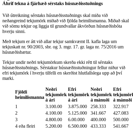
Áhrif tekna á fjárhæð sérstaks húsnæðisstuðnings
Við útreikning sérstaks húsnæðisstuðnings skal miða við
neðangreind tekjumörk miðað við fjölda heimilismanna. Miðað skal
við sömu tekjur og liggja til grundvallar ákvörðun húsnæðisbóta
hverju sinni.
Með tekjum er átt við allar tekjur samkvæmt II. kafla laga um
tekjuskatt nr. 90/2003, sbr. og 3. mgr. 17. gr. laga nr. 75/2016 um
húsnæðisbætur.
Tekjur undir neðri tekjumörkum skerða ekki rétt til sérstaks
húsnæðisstuðnings. Sérstakur húsnæðisstuðningur fellur niður við
efri tekjumörk í hverju tilfelli en skerðist hlutfallslega upp að því
marki.
Neðri
Efri
Neðri
Efri
Fjöldi
tekjumörk
tekjumörk
tekjumörk
tekjumör
heimilismanna
á ári
á ári
á mánuði
á mánuði
1
3.100.00
3.875.000
258.333
322.917
2
4.100.00
5.125.000
341.667
427.083
3
4.800.00
6.00.000
400.000
500.000
4 eða fleiri
5.200.00
6.500.000
433.333
541.667