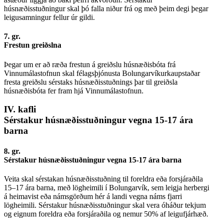
húsnæðisstuðningur skal þó falla niður frá og með þeim degi þegar
leigusamningur fellur úr gildi.
7. gr.
Frestun greiðslna
Þegar um er að ræða frestun á greiðslu húsnæðisbóta frá
Vinnumálastofnun skal félagsþjónusta Bolungarvíkurkaupstaðar
fresta greiðslu sérstaks húsnæðisstuðnings þar til greiðsla
húsnæðisbóta fer fram hjá Vinnumálastofnun.
IV. kafli
Sérstakur húsnæðisstuðningur vegna 15-17 ára
barna
8. gr.
Sérstakur húsnæðisstuðningur vegna 15-17 ára barna
Veita skal sérstakan húsnæðisstuðning til foreldra eða forsjáraðila
15–17 ára barna, með lögheimili í Bolungarvík, sem leigja herbergi
á heimavist eða námsgörðum hér á landi vegna náms fjarri
lögheimili. Sérstakur húsnæðisstuðningur skal vera óháður tekjum
og eignum foreldra eða forsjáraðila og nemur 50% af leigufjárhæð.