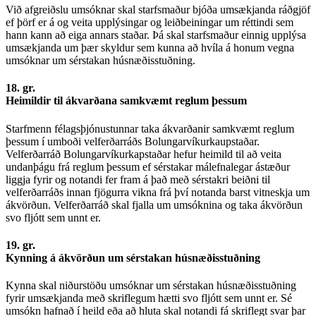
Við afgreiðslu umsóknar skal starfsmaður bjóða umsækjanda ráðgjöf
ef þörf er á og veita upplýsingar og leiðbeiningar um réttindi sem
hann kann að eiga annars staðar. Þá skal starfsmaður einnig upplýsa
umsækjanda um þær skyldur sem kunna að hvíla á honum vegna
umsóknar um sérstakan húsnæðisstuðning.
18. gr.
Heimildir til ákvarðana samkvæmt reglum þessum
Starfmenn félagsþjónustunnar taka ákvarðanir samkvæmt reglum
þessum í umboði velferðarráðs Bolungarvíkurkaupstaðar.
Velferðarráð Bolungarvíkurkapstaðar hefur heimild til að veita
undanþágu frá reglum þessum ef sérstakar málefnalegar ástæður
liggja fyrir og notandi fer fram á það með sérstakri beiðni til
velferðarráðs innan fjögurra vikna frá því notanda barst vitneskja um
ákvörðun. Velferðarráð skal fjalla um umsóknina og taka ákvörðun
svo fljótt sem unnt er.
19. gr.
Kynning á ákvörðun um sérstakan húsnæðisstuðning
Kynna skal niðurstöðu umsóknar um sérstakan húsnæðisstuðning
fyrir umsækjanda með skriflegum hætti svo fljótt sem unnt er. Sé
umsókn hafnað í heild eða að hluta skal notandi fá skriflegt svar þar