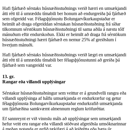
Hafi fjárhæð sérstaks húsnæðisstuðnings verið hærri en umsækjandi
átti rétt til á umræddu tímabili ber honum að endurgreiða þá fjárhæð
sem ofgreidd var. Félagsþjónustu Bolungarvíkurkaupstaðar er
heimilt að draga ofgreiddan sérstakan húsnæðisstuðning frá síðar
tilkomnum sérstökum húsnæðisstuðningi til sama aðila á næstu tólf
mánuðum eftir endurskoðun. Ekki er heimilt að draga frá sérstökum
húsnæðisstuðningi hærri fjárhæð en nemur 25% af greiðslum í
hverjum mánuði.
Hafi fjárhæð sérstaks húsnæðisstuðnings verið lægri en umsækjandi
átti rétt til á umræddu tímabili ber félagsþjónustunni að greiða þá
fjárhæð sem vangreidd var.
13. gr.
Rangar eða villandi upplýsingar
Sérstakur húsnæðisstuðningur sem veittur er á grundvelli rangra eða
villandi upplýsinga af hálfu umsækjanda er endurkræfur og getur
félagsþjónusta Bolungarvíkurkaupstaðar endurkrafið umsækjanda
um fjárhæðina samkvæmt almennum reglum kröfuréttar.
Ef sannreynt er við vinnslu máls að upplýsingar sem umsækjandi
hefur veitt eru rangar eða villandi stöðvast afgreiðsla umsóknarinnar
á meðan notanda er gefið tækifæri á að leiðrétta eða bæta úr