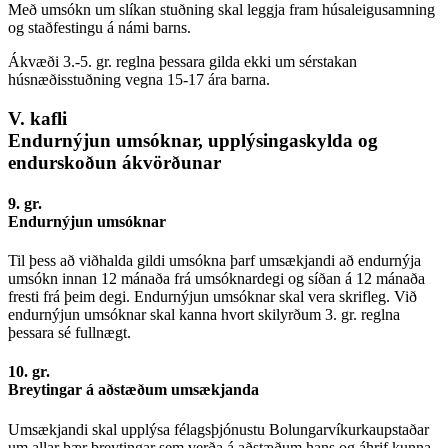
Með umsókn um slíkan stuðning skal leggja fram húsaleigusamning
og staðfestingu á námi barns.
Ákvæði 3.-5. gr. reglna þessara gilda ekki um sérstakan
húsnæðisstuðning vegna 15-17 ára barna.
V. kafli
Endurnýjun umsóknar, upplýsingaskylda og
endurskoðun ákvörðunar
9. gr.
Endurnýjun umsóknar
Til þess að viðhalda gildi umsókna þarf umsækjandi að endurnýja
umsókn innan 12 mánaða frá umsóknardegi og síðan á 12 mánaða
fresti frá þeim degi. Endurnýjun umsóknar skal vera skrifleg. Við
endurnýjun umsóknar skal kanna hvort skilyrðum 3. gr. reglna
þessara sé fullnægt.
10. gr.
Breytingar á aðstæðum umsækjanda
Umsækjandi skal upplýsa félagsþjónustu Bolungarvíkurkaupstaðar
um allar þær breytingar sem verða á aðstæðum hans og áhrif kunna