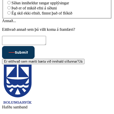
Síðan inniheldur rangar upplýsingar
Það er of mikið efni á síðuni
Ég skil ekki efnið, finnst það of flókið
Annað...
Eitthvað annað sem þú villt koma á framfæri?
Submit
Er eitthvað sem mætti bæta við innihald síðunnar?
Já
Hafðu samband