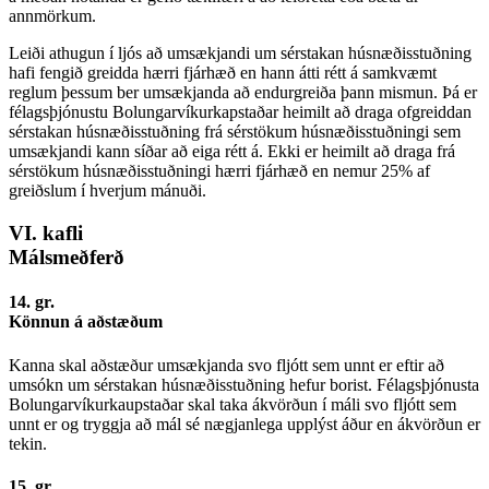
annmörkum.
Leiði athugun í ljós að umsækjandi um sérstakan húsnæðisstuðning
hafi fengið greidda hærri fjárhæð en hann átti rétt á samkvæmt
reglum þessum ber umsækjanda að endurgreiða þann mismun. Þá er
félagsþjónustu Bolungarvíkurkapstaðar heimilt að draga ofgreiddan
sérstakan húsnæðisstuðning frá sérstökum húsnæðisstuðningi sem
umsækjandi kann síðar að eiga rétt á. Ekki er heimilt að draga frá
sérstökum húsnæðisstuðningi hærri fjárhæð en nemur 25% af
greiðslum í hverjum mánuði.
VI. kafli
Málsmeðferð
14. gr.
Könnun á aðstæðum
Kanna skal aðstæður umsækjanda svo fljótt sem unnt er eftir að
umsókn um sérstakan húsnæðisstuðning hefur borist. Félagsþjónusta
Bolungarvíkurkaupstaðar skal taka ákvörðun í máli svo fljótt sem
unnt er og tryggja að mál sé nægjanlega upplýst áður en ákvörðun er
tekin.
15. gr.