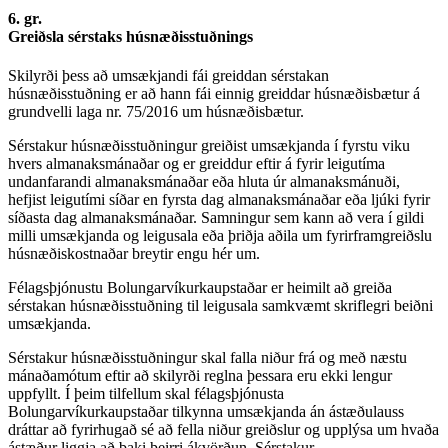
6. gr.
Greiðsla sérstaks húsnæðisstuðnings
Skilyrði þess að umsækjandi fái greiddan sérstakan
húsnæðisstuðning er að hann fái einnig greiddar húsnæðisbætur á
grundvelli laga nr. 75/2016 um húsnæðisbætur.
Sérstakur húsnæðisstuðningur greiðist umsækjanda í fyrstu viku
hvers almanaksmánaðar og er greiddur eftir á fyrir leigutíma
undanfarandi almanaksmánaðar eða hluta úr almanaksmánuði,
hefjist leigutími síðar en fyrsta dag almanaksmánaðar eða ljúki fyrir
síðasta dag almanaksmánaðar. Samningur sem kann að vera í gildi
milli umsækjanda og leigusala eða þriðja aðila um fyrirframgreiðslu
húsnæðiskostnaðar breytir engu hér um.
Félagsþjónustu Bolungarvíkurkaupstaðar er heimilt að greiða
sérstakan húsnæðisstuðning til leigusala samkvæmt skriflegri beiðni
umsækjanda.
Sérstakur húsnæðisstuðningur skal falla niður frá og með næstu
mánaðamótum eftir að skilyrði reglna þessara eru ekki lengur
uppfyllt. Í þeim tilfellum skal félagsþjónusta
Bolungarvíkurkaupstaðar tilkynna umsækjanda án ástæðulauss
dráttar að fyrirhugað sé að fella niður greiðslur og upplýsa um hvaða
ástæður liggja að baki þeirri ákvörðun. Sérstakur