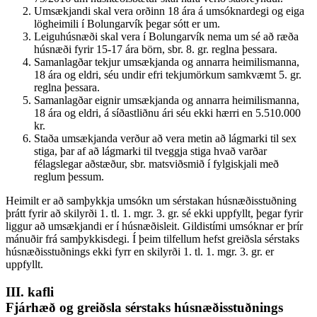
Umsækjandi skal vera orðinn 18 ára á umsóknardegi og eiga
lögheimili í Bolungarvík þegar sótt er um.
Leiguhúsnæði skal vera í Bolungarvík nema um sé að ræða
húsnæði fyrir 15-17 ára börn, sbr. 8. gr. reglna þessara.
Samanlagðar tekjur umsækjanda og annarra heimilismanna,
18 ára og eldri, séu undir efri tekjumörkum samkvæmt 5. gr.
reglna þessara.
Samanlagðar eignir umsækjanda og annarra heimilismanna,
18 ára og eldri, á síðastliðnu ári séu ekki hærri en 5.510.000
kr.
Staða umsækjanda verður að vera metin að lágmarki til sex
stiga, þar af að lágmarki til tveggja stiga hvað varðar
félagslegar aðstæður, sbr. matsviðsmið í fylgiskjali með
reglum þessum.
Heimilt er að samþykkja umsókn um sérstakan húsnæðisstuðning
þrátt fyrir að skilyrði 1. tl. 1. mgr. 3. gr. sé ekki uppfyllt, þegar fyrir
liggur að umsækjandi er í húsnæðisleit. Gildistími umsóknar er þrír
mánuðir frá samþykkisdegi. Í þeim tilfellum hefst greiðsla sérstaks
húsnæðisstuðnings ekki fyrr en skilyrði 1. tl. 1. mgr. 3. gr. er
uppfyllt.
III. kafli
Fjárhæð og greiðsla sérstaks húsnæðisstuðnings