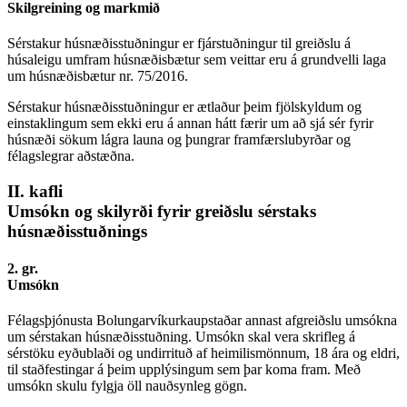
Skilgreining og markmið
Sérstakur húsnæðisstuðningur er fjárstuðningur til greiðslu á
húsaleigu umfram húsnæðisbætur sem veittar eru á grundvelli laga
um húsnæðisbætur nr. 75/2016.
Sérstakur húsnæðisstuðningur er ætlaður þeim fjölskyldum og
einstaklingum sem ekki eru á annan hátt færir um að sjá sér fyrir
húsnæði sökum lágra launa og þungrar framfærslubyrðar og
félagslegrar aðstæðna.
II. kafli
Umsókn og skilyrði fyrir greiðslu sérstaks
húsnæðisstuðnings
2. gr.
Umsókn
Félagsþjónusta Bolungarvíkurkaupstaðar annast afgreiðslu umsókna
um sérstakan húsnæðisstuðning. Umsókn skal vera skrifleg á
sérstöku eyðublaði og undirrituð af heimilismönnum, 18 ára og eldri,
til staðfestingar á þeim upplýsingum sem þar koma fram. Með
umsókn skulu fylgja öll nauðsynleg gögn.