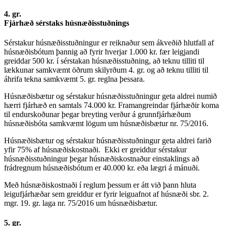
4. gr.
Fjárhæð sérstaks húsnæðisstuðnings
Sérstakur húsnæðisstuðningur er reiknaður sem ákveðið hlutfall af
húsnæðisbótum þannig að fyrir hverjar 1.000 kr. fær leigjandi
greiddar 500 kr. í sérstakan húsnæðisstuðning, að teknu tilliti til
lækkunar samkvæmt öðrum skilyrðum 4. gr. og að teknu tilliti til
áhrifa tekna samkvæmt 5. gr. reglna þessara.
Húsnæðisbætur og sérstakur húsnæðisstuðningur geta aldrei numið
hærri fjárhæð en samtals 74.000 kr. Framangreindar fjárhæðir koma
til endurskoðunar þegar breyting verður á grunnfjárhæðum
húsnæðisbóta samkvæmt lögum um húsnæðisbætur nr. 75/2016.
Húsnæðisbætur og sérstakur húsnæðisstuðningur geta aldrei farið
yfir 75% af húsnæðiskostnaði. Ekki er greiddur sérstakur
húsnæðisstuðningur þegar húsnæðiskostnaður einstaklings að
frádregnum húsnæðisbótum er 40.000 kr. eða lægri á mánuði.
Með húsnæðiskostnaði í reglum þessum er átt við þann hluta
leigufjárhæðar sem greiddur er fyrir leiguafnot af húsnæði sbr. 2.
mgr. 19. gr. laga nr. 75/2016 um húsnæðisbætur.
5. gr.