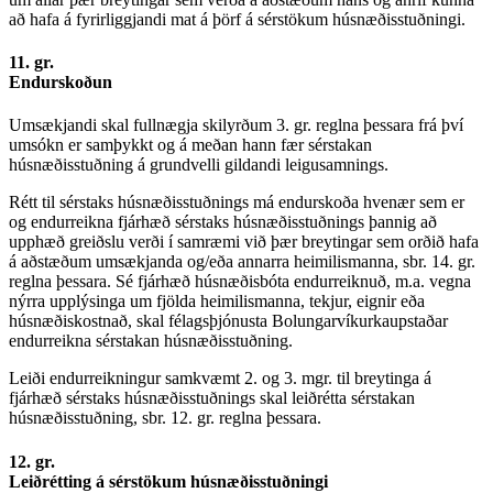
að hafa á fyrirliggjandi mat á þörf á sérstökum húsnæðisstuðningi.
11. gr.
Endurskoðun
Umsækjandi skal fullnægja skilyrðum 3. gr. reglna þessara frá því
umsókn er samþykkt og á meðan hann fær sérstakan
húsnæðisstuðning á grundvelli gildandi leigusamnings.
Rétt til sérstaks húsnæðisstuðnings má endurskoða hvenær sem er
og endurreikna fjárhæð sérstaks húsnæðisstuðnings þannig að
upphæð greiðslu verði í samræmi við þær breytingar sem orðið hafa
á aðstæðum umsækjanda og/eða annarra heimilismanna, sbr. 14. gr.
reglna þessara. Sé fjárhæð húsnæðisbóta endurreiknuð, m.a. vegna
nýrra upplýsinga um fjölda heimilismanna, tekjur, eignir eða
húsnæðiskostnað, skal félagsþjónusta Bolungarvíkurkaupstaðar
endurreikna sérstakan húsnæðisstuðning.
Leiði endurreikningur samkvæmt 2. og 3. mgr. til breytinga á
fjárhæð sérstaks húsnæðisstuðnings skal leiðrétta sérstakan
húsnæðisstuðning, sbr. 12. gr. reglna þessara.
12. gr.
Leiðrétting á sérstökum húsnæðisstuðningi