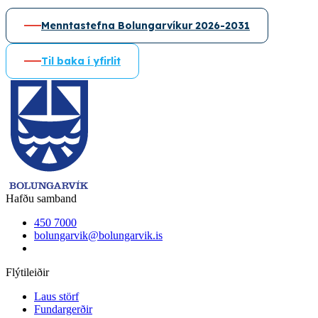
Menntastefna Bolungarvíkur 2026-2031
Til baka í yfirlit
Hafðu samband
450 7000
bolungarvik@bolungarvik.is
Flýtileiðir
Laus störf
Fundargerðir