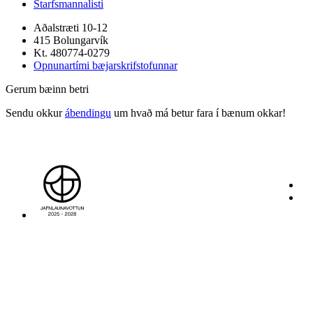
Starfsmannalisti
Aðalstræti 10-12
415 Bolungarvík
Kt. 480774-0279
Opnunartími bæjarskrifstofunnar
Gerum bæinn betri
Sendu okkur
ábendingu
um hvað má betur fara í bænum okkar!