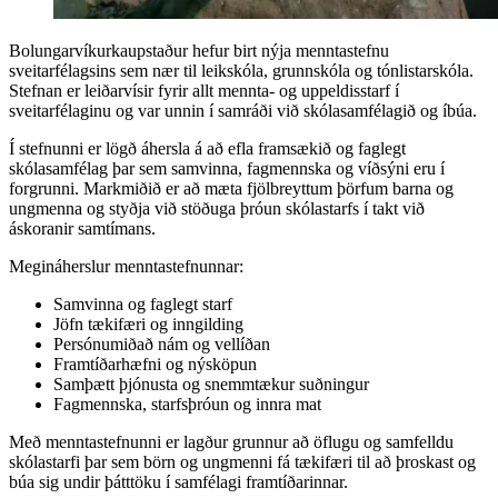
Bolungarvíkurkaupstaður hefur birt nýja menntastefnu
sveitarfélagsins sem nær til leikskóla, grunnskóla og tónlistarskóla.
Stefnan er leiðarvísir fyrir allt mennta- og uppeldisstarf í
sveitarfélaginu og var unnin í samráði við skólasamfélagið og íbúa.
Í stefnunni er lögð áhersla á að efla framsækið og faglegt
skólasamfélag þar sem samvinna, fagmennska og víðsýni eru í
forgrunni. Markmiðið er að mæta fjölbreyttum þörfum barna og
ungmenna og styðja við stöðuga þróun skólastarfs í takt við
áskoranir samtímans.
Megináherslur menntastefnunnar:
Samvinna og faglegt starf
Jöfn tækifæri og inngilding
Persónumiðað nám og vellíðan
Framtíðarhæfni og nýsköpun
Samþætt þjónusta og snemmtækur suðningur
Fagmennska, starfsþróun og innra mat
Með menntastefnunni er lagður grunnur að öflugu og samfelldu
skólastarfi þar sem börn og ungmenni fá tækifæri til að þroskast og
búa sig undir þátttöku í samfélagi framtíðarinnar.