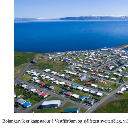
Bolungarvík er kaupstaður á Vestfjörðum og sjálfstætt sveitarfélag, við