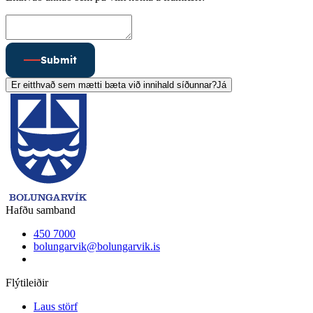
Submit
Er eitthvað sem mætti bæta við innihald síðunnar?
Já
Hafðu samband
450 7000
bolungarvik@bolungarvik.is
Flýtileiðir
Laus störf