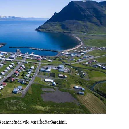
 samnefnda vík, yst í Ísafjarðardjúpi.