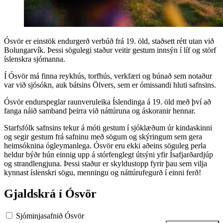
Ósvör er einstök endurgerð verbúð frá 19. öld, staðsett rétt utan við
Bolungarvík. Þessi sögulegi staður veitir gestum innsýn í líf og störf
íslenskra sjómanna.
Í Ósvör má finna reykhús, torfhús, verkfæri og búnað sem notaður
var við sjósókn, auk bátsins Ölvers, sem er ómissandi hluti safnsins.
Ósvör endurspeglar raunveruleika Íslendinga á 19. öld með því að
fanga náið samband þeirra við náttúruna og áskoranir hennar.
Starfsfólk safnsins tekur á móti gestum í sjóklæðum úr kindaskinni
og segir gestum frá safninu með sögum og skýringum sem gera
heimsóknina ógleymanlega. Ósvör eru ekki aðeins söguleg perla
heldur býðr hún einnig upp á stórfenglegt útsýni yfir Ísafjarðardjúp
og strandlengjuna. Þessi staður er skyldustopp fyrir þau sem vilja
kynnast íslenskri sögu, menningu og náttúrufegurð í einni ferð!
Gjaldskrá í Ósvör
Sjóminjasafnið Ósvör