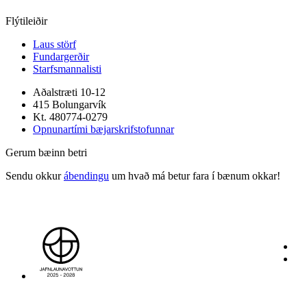
Flýtileiðir
Laus störf
Fundargerðir
Starfsmannalisti
Aðalstræti 10-12
415 Bolungarvík
Kt. 480774-0279
Opnunartími bæjarskrifstofunnar
Gerum bæinn betri
Sendu okkur
ábendingu
um hvað má betur fara í bænum okkar!