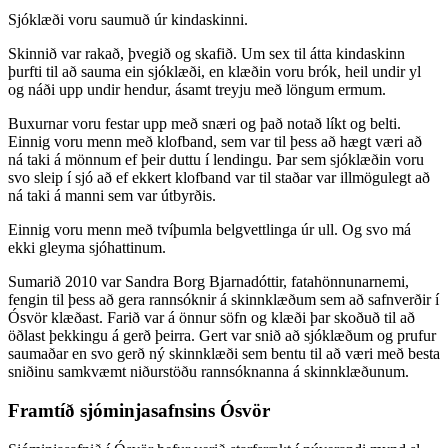
Sjóklæði voru saumuð úr kindaskinni.
Skinnið var rakað, þvegið og skafið. Um sex til átta kindaskinn
þurfti til að sauma ein sjóklæði, en klæðin voru brók, heil undir yl
og náði upp undir hendur, ásamt treyju með löngum ermum.
Buxurnar voru festar upp með snæri og það notað líkt og belti.
Einnig voru menn með klofband, sem var til þess að hægt væri að
ná taki á mönnum ef þeir duttu í lendingu. Þar sem sjóklæðin voru
svo sleip í sjó að ef ekkert klofband var til staðar var illmögulegt að
ná taki á manni sem var útbyrðis.
Einnig voru menn með tvíþumla belgvettlinga úr ull. Og svo má
ekki gleyma sjóhattinum.
Sumarið 2010 var Sandra Borg Bjarnadóttir, fatahönnunarnemi,
fengin til þess að gera rannsóknir á skinnklæðum sem að safnverðir í
Ósvör klæðast. Farið var á önnur söfn og klæði þar skoðuð til að
öðlast þekkingu á gerð þeirra. Gert var snið að sjóklæðum og prufur
saumaðar en svo gerð ný skinnklæði sem bentu til að væri með besta
sniðinu samkvæmt niðurstöðu rannsóknanna á skinnklæðunum.
Framtíð sjóminjasafnsins Ósvör