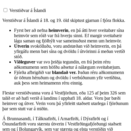
Verstöðvar á Íslandi
Verstöðvar á Íslandi á 18. og 19. öld skiptust gjarnan í fjóra flokka.
Fyrst ber að nefna
heimverin
, en þá átti hver sveitabær sína
heimvör sem róið var frá hverju sinni. Ef margir sveitabæir
lágu saman og fjölbýlt var sameinuðust menn um heimvör.
Útverin
svokölluðu, voru andstæðan við heimverin, en þá
yfirgáfu menn bæi sína og dvöldu í útvörinni á meðan vertíð
stóð.
Viðleguver
var svo þriðja tegundin, en frá þeim réru
aðkomumenn sem höfðu aðsetur á nálægum sveitabæjum.
Fjórða afbrigðið var
blandað ver.
Þaðan réru aðkomumenn
úr öðrum héruðum og dvöldu í verbúðunum yfir vertíðina,
auk þess sem heimamenn réru einnig.
Flestar verstöðvanna voru á Vestfjörðum, eða 125 af þeim 326 sem
talið er að hafi verið á landinu í upphafi 18. aldar. Voru þar bæði
heimver og útver. Verin voru þá yfirleitt staðsett utarlega í fjörðunum
þar sem stutt var á miðin.
Á Brunnasandi, í Tálknafirði, í Arnarfirði, í Dýrafirði og í
Önundarfirði voru stærstu útverin í Vestfirðingafjórðungi staðsett
sem og í Bolungarvík, sem var stærsta og elsta verstöðin við