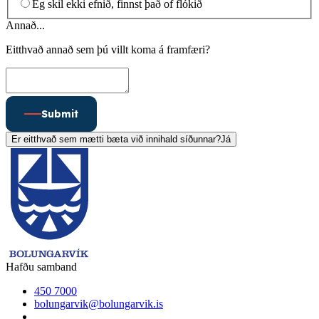
Ég skil ekki efnið, finnst það of flókið
Annað...
Eitthvað annað sem þú villt koma á framfæri?
Submit
Er eitthvað sem mætti bæta við innihald síðunnar?
Já
Hafðu samband
450 7000
bolungarvik@bolungarvik.is