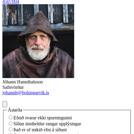
4507004
Jóhann Hannibalsson
Safnvörður
johannh@bolungarvik.is
Ástæða
Efnið svarar ekki spurningunni
Síðan inniheldur rangar upplýsingar
Það er of mikið efni á síðuni