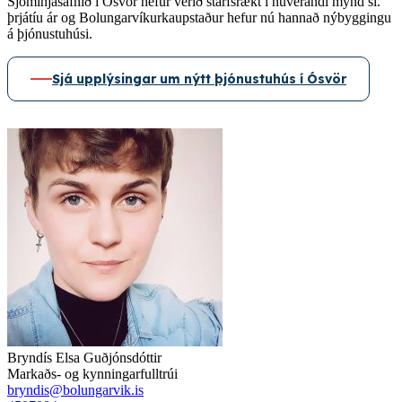
Sjóminjasafnið í Ósvör hefur verið starfsrækt í núverandi mynd sl.
þrjátíu ár og Bolungarvíkurkaupstaður hefur nú hannað nýbyggingu
á þjónustuhúsi.
Sjá upplýsingar um nýtt þjónustuhús í Ósvör
Bryndís Elsa Guðjónsdóttir
Markaðs- og kynningarfulltrúi
bryndis@bolungarvik.is