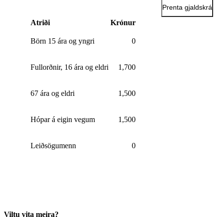
Prenta gjaldskrá
Atriði
Krónur
Börn 15 ára og yngri
0
Fullorðnir, 16 ára og eldri
1,700
67 ára og eldri
1,500
Hópar á eigin vegum
1,500
Leiðsögumenn
0
Viltu vita meira?