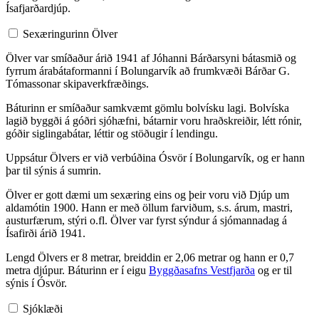
Ísafjarðardjúp.
Sexæringurinn Ölver
Ölver var smíðaður árið 1941 af Jóhanni Bárðarsyni bátasmið og
fyrrum árabátaformanni í Bolungarvík að frumkvæði Bárðar G.
Tómassonar skipaverkfræðings.
Báturinn er smíðaður samkvæmt gömlu bolvísku lagi. Bolvíska
lagið byggði á góðri sjóhæfni, bátarnir voru hraðskreiðir, létt rónir,
góðir siglingabátar, léttir og stöðugir í lendingu.
Uppsátur Ölvers er við verbúðina Ósvör í Bolungarvík, og er hann
þar til sýnis á sumrin.
Ölver er gott dæmi um sexæring eins og þeir voru við Djúp um
aldamótin 1900. Hann er með öllum farviðum, s.s. árum, mastri,
austurfærum, stýri o.fl. Ölver var fyrst sýndur á sjómannadag á
Ísafirði árið 1941.
Lengd Ölvers er 8 metrar, breiddin er 2,06 metrar og hann er 0,7
metra djúpur. Báturinn er í eigu
Byggðasafns Vestfjarða
og er til
sýnis í Ósvör.
Sjóklæði