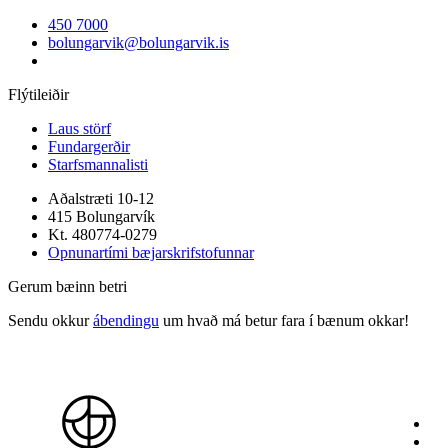
450 7000
bolungarvik@bolungarvik.is
Flýtileiðir
Laus störf
Fundargerðir
Starfsmannalisti
Aðalstræti 10-12
415 Bolungarvík
Kt. 480774-0279
Opnunartími bæjarskrifstofunnar
Gerum bæinn betri
Sendu okkur
ábendingu
um hvað má betur fara í bænum okkar!