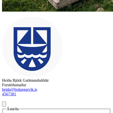
Heiða Björk Guðmundsdóttir
Forstöðumaður
heida@bolungarvik.is
4567381
Ástæða