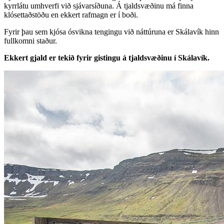
kyrrlátu umhverfi við sjávarsíðuna. Á tjaldsvæðinu má finna
klósettaðstöðu en ekkert rafmagn er í boði.
Fyrir þau sem kjósa ósvikna tengingu við náttúruna er Skálavík hinn
fullkomni staður.
Ekkert gjald er tekið fyrir gistingu á tjaldsvæðinu í Skálavík.