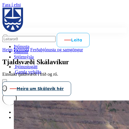
Fara í efni
Leita
Þjónusta
Heim
Þjónusta
Ferðaþjónusta og samgöngur
Mannlíf
Stjórnsýsla
Tjaldsvæði Skálavíkur
Þjónustugátt
Gamla vefsíða
Einstakt tjaldsvæði í frið og ró.
Meira um Skálavík hér
Íslenska
English
Þjónustugátt
Gamla vefsíða
Polski