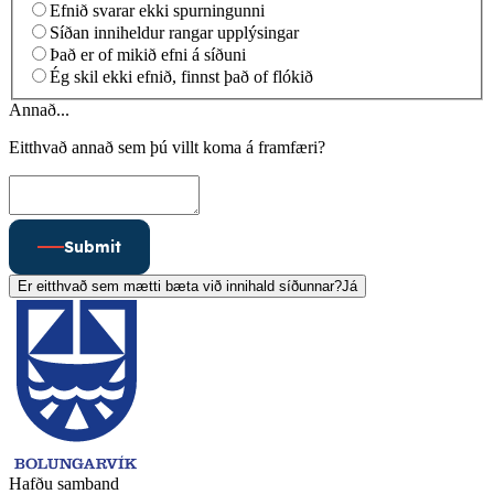
Efnið svarar ekki spurningunni
Síðan inniheldur rangar upplýsingar
Það er of mikið efni á síðuni
Ég skil ekki efnið, finnst það of flókið
Annað...
Eitthvað annað sem þú villt koma á framfæri?
Submit
Er eitthvað sem mætti bæta við innihald síðunnar?
Já
Hafðu samband