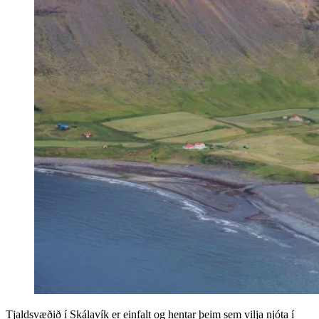
Tjaldsvæðið í Skálavík er einfalt og hentar þeim sem vilja njóta í